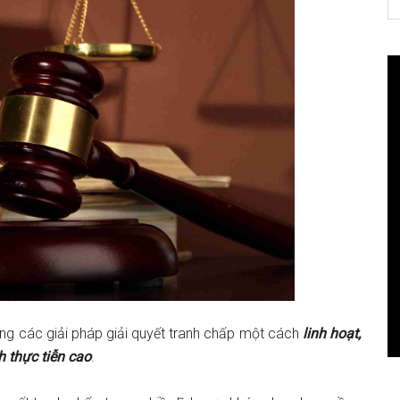
th
si
...
ng các giải pháp giải quyết tranh chấp một cách
linh hoạt,
h thực tiễn cao
.