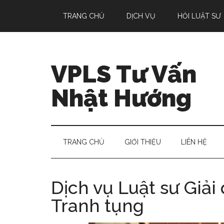
Skip
Skip
Bỏ
Bỏ
TRANG CHỦ
DỊCH VỤ
HỎI LUẬT SƯ
to
to
qua
qua
main
secondary
primary
footer
content
menu
sidebar
VPLS Tư Vấn
Nhật Hướng
TRANG CHỦ
GIỚI THIỆU
LIÊN HỆ
Dịch vụ Luật sư Giải
Tranh tụng