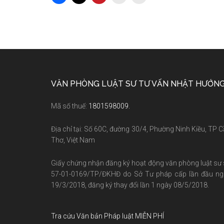
Footer
VĂN PHÒNG LUẬT SƯ TƯ VẤN NHẬT HƯỚN
Mã số thuế:
1801598009.
Địa chỉ tại: Số 60C, đường 30/4, Phường Ninh Kiều, TP 
Thơ, Việt Nam
Giấy chứng nhận đăng ký hoạt động văn phòng luật sư
57-01-0169/TP/ĐKHĐ do Sở Tư pháp cấp lần đầu ng
19/3/2018, đăng ký thay đổi lần 1 ngày 08/5/2018.
Tra cứu Văn bản Pháp luật MIỄN PHÍ