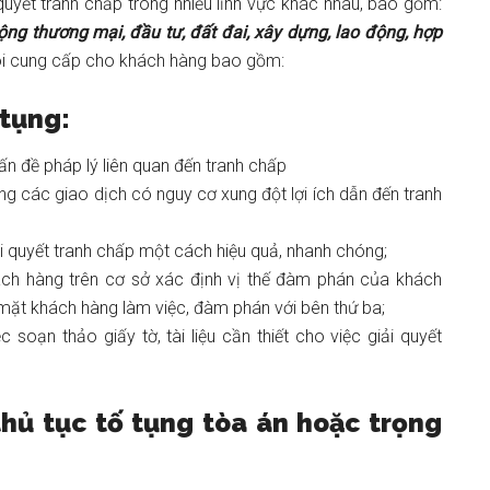
quyết tranh chấp trong nhiều lĩnh vực khác nhau, bao gồm:
ộng thương mại, đầu tư, đất đai, xây dựng, lao động, hợp
tôi cung cấp cho khách hàng bao gồm:
 tụng:
n đề pháp lý liên quan đến tranh chấp
ng các giao dịch có nguy cơ xung đột lợi ích dẫn đến tranh
i quyết tranh chấp một cách hiệu quả, nhanh chóng;
h hàng trên cơ sở xác định vị thế đàm phán của khách
mặt khách hàng làm việc, đàm phán với bên thứ ba;
soạn thảo giấy tờ, tài liệu cần thiết cho việc giải quyết
thủ tục tố tụng tòa án hoặc trọng