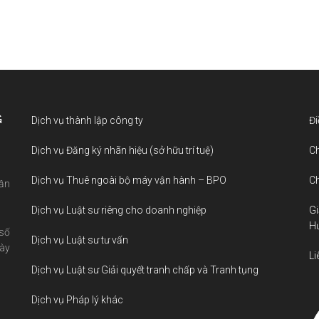
G
Dịch vụ thành lập công ty
Đi
Dịch vụ Đăng ký nhãn hiệu (sở hữu trí tuệ)
Ch
Dịch vụ Thuê ngoài bộ máy vận hành – BPO
Ch
Cần
Dịch vụ Luật sư riêng cho doanh nghiệp
Gi
H
 số
Dịch vụ Luật sư tư vấn
ày
Li
Dịch vụ Luật sư Giải quyết tranh chấp và Tranh tụng
Dịch vụ Pháp lý khác