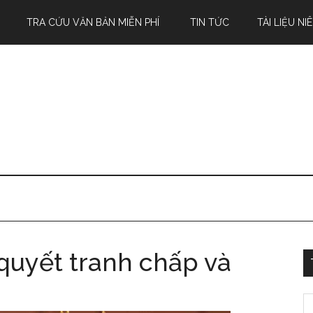
TRA CỨU VĂN BẢN MIỄN PHÍ
TIN TỨC
TÀI LIỆU NI
 quyết tranh chấp và
S