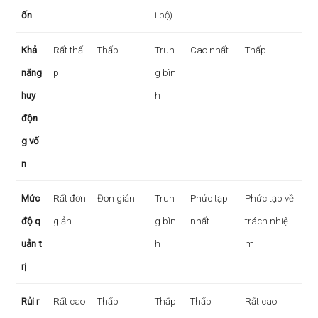
ốn
i bộ)
Khả
Rất thấ
Thấp
Trun
Cao nhất
Thấp
năng
p
g bìn
huy
h
độn
g vố
n
Mức
Rất đơn
Đơn giản
Trun
Phức tạp
Phức tạp về
độ q
giản
g bìn
nhất
trách nhiệ
uản t
h
m
rị
Rủi r
Rất cao
Thấp
Thấp
Thấp
Rất cao