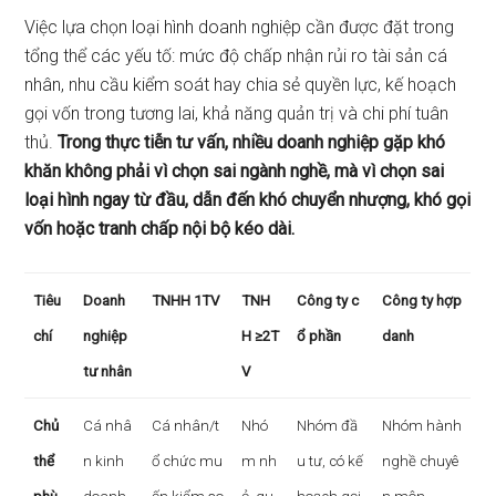
Việc lựa chọn loại hình doanh nghiệp cần được đặt trong
tổng thể các yếu tố: mức độ chấp nhận rủi ro tài sản cá
nhân, nhu cầu kiểm soát hay chia sẻ quyền lực, kế hoạch
gọi vốn trong tương lai, khả năng quản trị và chi phí tuân
thủ.
Trong thực tiễn tư vấn, nhiều doanh nghiệp gặp khó
khăn không phải vì chọn sai ngành nghề, mà vì chọn sai
loại hình ngay từ đầu, dẫn đến khó chuyển nhượng, khó gọi
vốn hoặc tranh chấp nội bộ kéo dài.
Tiêu
Doanh
TNHH 1TV
TNH
Công ty c
Công ty hợp
chí
nghiệp
H ≥2T
ổ phần
danh
tư nhân
V
Chủ
Cá nhâ
Cá nhân/t
Nhó
Nhóm đầ
Nhóm hành
thể
n kinh
ổ chức mu
m nh
u tư, có kế
nghề chuyê