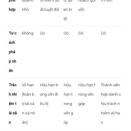
phù
doanh
ốn kiểm so
ỏ, qu
hoạch gọi
n môn
hợp
nhỏ
át tuyệt đối
en bi
vốn
ết
Tư c
Không
Có
Có
Có
Có
ách
phá
p nh
ân
Trác
Vô hạn
Hữu hạn tr
Hữu
Hữu hạn t
Thành viên
h nhi
(toàn b
ong vốn đi
hạn t
rong vốn
hợp danh c
ệm t
ộ tài sả
ều lệ
rong
góp
hịu trách n
ài sả
n cá nh
vốn g
hiệm vô hạ
n
ân)
óp
n