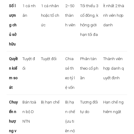
Số l
1 cá nh
1 cá nhân
2–50
Tối thiểu 3
Ít nhất 2 thà
ượn
ân
hoặc tổ ch
thàn
cổ đông, k
nh viên hợp
g ch
ức
h viên
hông giới
danh
ủ sở
hạn tối đa
hữu
Quyề
Tuyệt đ
Tuyệt đối
Chia
Phân tán
Thành viên
n kiể
ối
sẻ th
theo cổ ph
hợp danh q
m so
eo tỷ l
ần
uyết định
át
ệ vốn
Chuy
Bán toà
Bị hạn chế
Bị hạ
Tương đối
Hạn chế ng
ển n
n bộ D
n chế
tự do
hiêm ngặt
hượ
NTN
(ưu ti
ng v
ên nộ