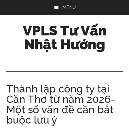
Skip
Bỏ
Bỏ
MENU
to
qua
qua
main
primary
footer
VPLS Tư Vấn
content
sidebar
Nhật Hướng
Thành lập công ty tại
Cần Thơ từ năm 2026-
Một số vấn đề cần bắt
buộc lưu ý