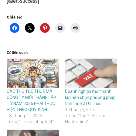
[/alert-success]
Chia sẻ:
Có liên quan
CÁC THỦ TỤC THUẾ MÀ
Doanh nghiệp mới thành
CÔNG TY MỚI THÀNH LẬP
lập nên chọn phương pháp
TỪ NĂM 2026 PHẢI THỰC
tính thuế GTGT nào
HIỆN THEO QUY ĐỊNH
4 Tháng 5, 2016
18 Tháng 12, 2025
Trong "Thuế - Kế toán -
Trong "Tin tức pháp luật"
Hành chính"