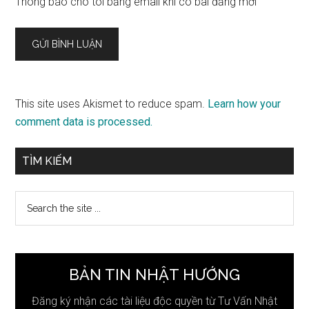
Thông báo cho tôi bằng email khi có bài đăng mới
This site uses Akismet to reduce spam.
Learn how your
comment data is processed.
Sidebar
TÌM KIẾM
chính
Search
the
site
...
BẢN TIN NHẬT HƯỚNG
Đăng ký nhận các tài liệu độc quyền từ Tư Vấn Nhật