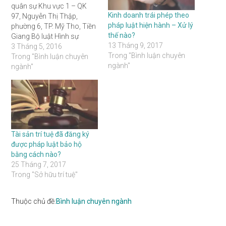
quân sự Khu vực 1 – QK
Kinh doanh trái phép theo
97, Nguyễn Thị Thập,
pháp luật hiện hành – Xử lý
phường 6, TP. Mỹ Tho, Tiền
thế nào?
Giang Bộ luật Hình sự
13 Tháng 9, 2017
(BLHS) năm 1999 được
3 Tháng 5, 2016
Trong "Bình luận chuyên
ban hành và có hiệu lực từ
Trong "Bình luận chuyên
ngành"
ngày 01/7/2000 trên cơ sở
ngành"
sửa đổi, bổ sung cơ bản,…
Tài sản trí tuệ đã đăng ký
được pháp luật bảo hộ
bằng cách nào?
25 Tháng 7, 2017
Trong "Sở hữu trí tuệ"
Thuộc chủ đề:
Bình luận chuyên ngành