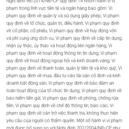
Nghị định 96/2014/NĐ-CP quy định 14 nhóm hành vi vi
phạm trong lĩnh vực tiền tệ và ngân hàng bao gồm: Vi
phạm quy định về quản lý và sử dụng giấy phép; Vi phạm
quy định về tổ chức, quản trị, điều hành; Vi phạm quy định
về cổ phần, cổ phiếu; Vi phạm quy định về huy động vốn
và phí cung ứng dịch vụ; Vi phạm quy định về cấp tín dụng,
nhận ủy thác, ủy thác và hoạt động liên ngân hàng; Vi
phạm quy định về hoạt động thông tin tín dụng; Vi phạm
quy định về hoạt động ngoại hối và kinh doanh vàng; Vi
phạm quy định về thanh toán, quản lý tiền tệ và kho quỹ; Vi
phạm quy định về mua, đầu tư vào tài sản cố định và kinh
doanh bất động sản; Vi phạm quy định về bảo đảm an
toàn hoạt động của tổ chức tín dụng; Vi phạm quy định về
bảo hiểm tiền gửi; Vi phạm quy định về phòng, chống rửa
tiền; Vi phạm quy định về chế độ thông tin, báo cáo; Vi
phạm quy định về cản trở việc thanh tra, không thực hiện
yêu cầu của người có thẩm quyền. Một số hành vi vi phạm
mới được bổ sung so với Nghị định 202/2004/NĐ-CP như