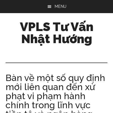
Skip
Bỏ
Bỏ
MENU
to
qua
qua
main
primary
footer
VPLS Tư Vấn
content
sidebar
Nhật Hướng
Bàn về một số quy định
mới liên quan đến xử
phạt vi phạm hành
chính trong lĩnh vực