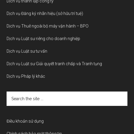
Dịch vụ thành lập công ty
Dịch vụ Đăng ký nhãn hiệu (sở hữu trí tuệ)
Dịch vụ Thuê ngoài bộ máy vận hành – BPO
Dịch vụ Luật sư riêng cho doanh nghiệp
Dịch vụ Luật sư tư vấn
Dịch vụ Luật sư Giải quyết tranh chấp và Tranh tụng
Dịch vụ Pháp lý khác
Search
the
site
...
Điều khoản sử dụng
Chính sách bảo mật thông tin