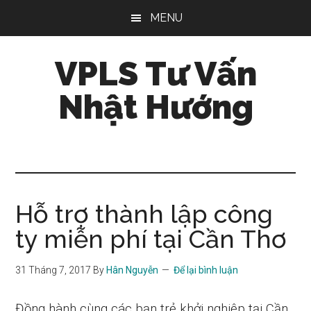
Skip
Bỏ
Bỏ
MENU
to
qua
qua
main
primary
footer
VPLS Tư Vấn
content
sidebar
Nhật Hướng
Kiểm
soát
rủi
ro
pháp
Hỗ trợ thành lập công
lý,
ty miễn phí tại Cần Thơ
vững
chắc
31 Tháng 7, 2017
By
Hân Nguyễn
Để lại bình luận
đầu
tư
Đồng hành cùng các bạn trẻ khởi nghiệp tại Cần