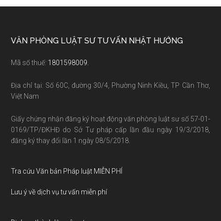
Footer
VĂN PHÒNG LUẬT SƯ TƯ VẤN NHẬT HƯỚNG
Mã số thuế:
1801598009.
Địa chỉ tại: Số 60C, đường 30/4, Phường Ninh Kiều, TP Cần Thơ,
Việt Nam
Giấy chứng nhận đăng ký hoạt động văn phòng luật sư số 57-01-
0169/TP/ĐKHĐ do Sở Tư pháp cấp lần đầu ngày 19/3/2018,
đăng ký thay đổi lần 1 ngày 08/5/2018.
Tra cứu Văn bản Pháp luật MIỄN PHÍ
Lưu ý về dịch vụ tư vấn miễn phí