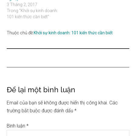
3 Tháng 2, 2017
Trong "Khởi sự kinh doanh:
101 kiến thức cần biết"
Thuộc chủ đề:
Khởi sự kinh doanh: 101 kiến thức cần biết
Reader
Để lại một bình luận
Interactions
Email của bạn sẽ không được hiển thị công khai.
Các
trường bắt buộc được đánh dấu
*
Bình luận
*