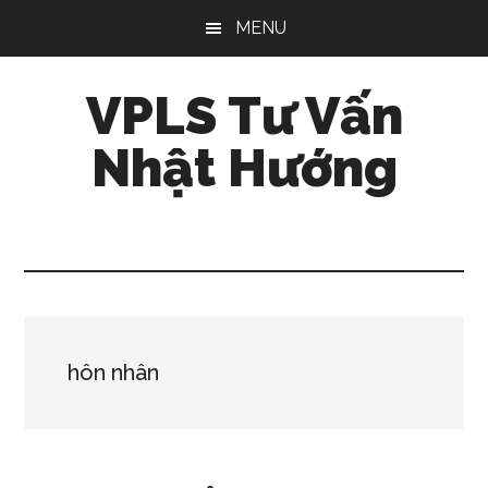
Skip
Bỏ
Bỏ
MENU
to
qua
qua
main
primary
footer
VPLS Tư Vấn
content
sidebar
Nhật Hướng
hôn nhân