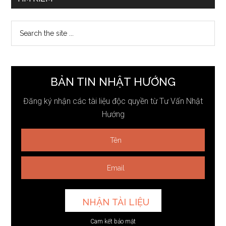
chính
Search
the
site
...
BẢN TIN NHẬT HƯỚNG
Đăng ký nhận các tài liệu độc quyền từ Tư Vấn Nhật
Hướng
Cam kết bảo mật