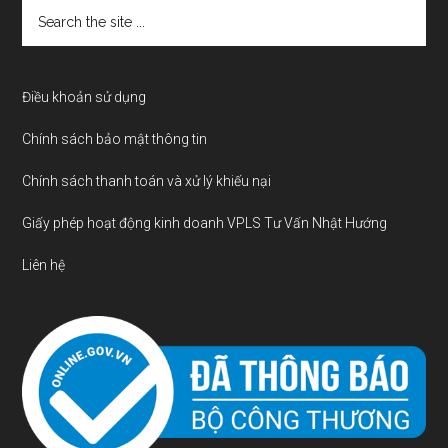
Search
the
site
...
Điều khoản sử dụng
Chính sách bảo mật thông tin
Chính sách thanh toán và xử lý khiếu nại
Giấy phép hoạt động kinh doanh VPLS Tư Vấn Nhật Hướng
Liên hệ