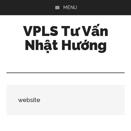
Skip
Bỏ
Bỏ
MENU
to
qua
qua
main
primary
footer
VPLS Tư Vấn
content
sidebar
Nhật Hướng
website