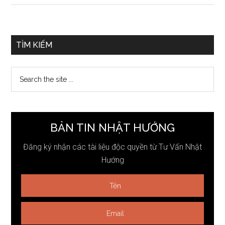
Sidebar
TÌM KIẾM
chính
Search
the
site
...
BẢN TIN NHẬT HƯỚNG
Đăng ký nhận các tài liệu độc quyền từ Tư Vấn Nhật
Hướng