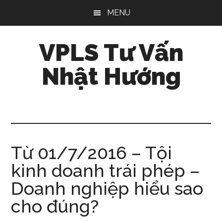
Skip
Bỏ
Bỏ
MENU
to
qua
qua
main
primary
footer
VPLS Tư Vấn
content
sidebar
Nhật Hướng
Từ 01/7/2016 – Tội
kinh doanh trái phép –
Doanh nghiệp hiểu sao
cho đúng?