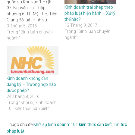
quân sự Khu vực 1 – QK
Kinh doanh trái phép theo
97, Nguyễn Thị Thập,
pháp luật hiện hành – Xử lý
phường 6, TP. Mỹ Tho, Tiền
thế nào?
Giang Bộ luật Hình sự
13 Tháng 9, 2017
(BLHS) năm 1999 được
3 Tháng 5, 2016
Trong "Bình luận chuyên
ban hành và có hiệu lực từ
Trong "Bình luận chuyên
ngành"
ngày 01/7/2000 trên cơ sở
ngành"
sửa đổi, bổ sung cơ bản,…
Kinh doanh không cần
đăng ký – Trường hợp nào
được phép?
24 Tháng 8, 2016
Trong "Khởi sự kinh doanh:
101 kiến thức cần biết"
Thuộc chủ đề:
Khởi sự kinh doanh: 101 kiến thức cần biết
,
Tin tức
pháp luật