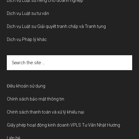
Dịch vụ Luật sư riêng cho doanh nghiệp
Dịch vụ Luật sư tư vấn
Dịch vụ Luật sư Giải quyết tranh chấp và Tranh tụng
Dịch vụ Pháp lý khác
Search
the
site
...
Điều khoản sử dụng
Chính sách bảo mật thông tin
Chính sách thanh toán và xử lý khiếu nại
Giấy phép hoạt động kinh doanh VPLS Tư Vấn Nhật Hướng
Liên hệ