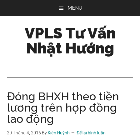
Skip
Bỏ
Bỏ
MENU
to
qua
qua
main
primary
footer
VPLS Tư Vấn
content
sidebar
Nhật Hướng
Đóng BHXH theo tiền
lương trên hợp đồng
lao động
20 Tháng 4, 2016
By
Kiên Huỳnh
Để lại bình luận