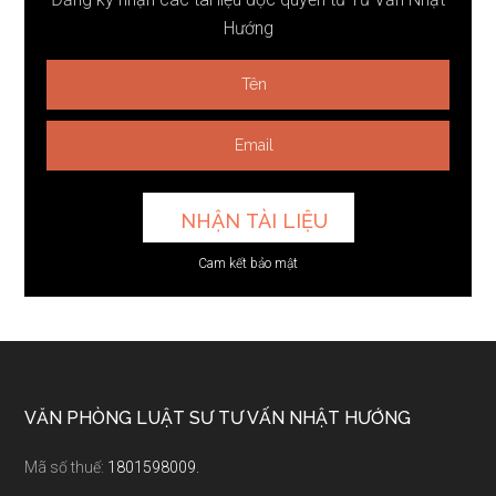
Hướng
Cam kết bảo mật
Footer
VĂN PHÒNG LUẬT SƯ TƯ VẤN NHẬT HƯỚNG
Mã số thuế:
1801598009.