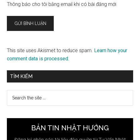
Thông báo cho tôi bằng email khi có bài đăng mới
This site uses Akismet to reduce spam.
Learn how your
comment data is processed.
Sidebar
TÌM KIẾM
chính
Search
the
site
...
BẢN TIN NHẬT HƯỚNG
Đăng ký nhận các tài liệu độc quyền từ Tư Vấn Nhật