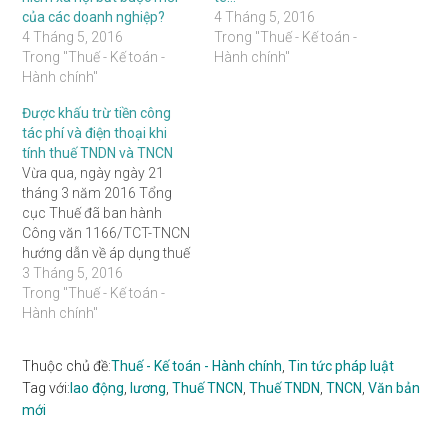
của các doanh nghiệp?
4 Tháng 5, 2016
4 Tháng 5, 2016
Trong "Thuế - Kế toán -
Trong "Thuế - Kế toán -
Hành chính"
Hành chính"
Được khấu trừ tiền công
tác phí và điện thoại khi
tính thuế TNDN và TNCN
Vừa qua, ngày ngày 21
tháng 3 năm 2016 Tổng
cục Thuế đã ban hành
Công văn 1166/TCT-TNCN
hướng dẫn về áp dụng thuế
thu nhập cá nhân (TNCN)
3 Tháng 5, 2016
đối với một số thu nhập
Trong "Thuế - Kế toán -
không tính vào thu nhập
Hành chính"
chịu thuế TNCN, cụ thể như
sau: Đối với tiền…
Thuộc chủ đề:
Thuế - Kế toán - Hành chính
,
Tin tức pháp luật
Tag với:
lao động
,
lương
,
Thuế TNCN
,
Thuế TNDN
,
TNCN
,
Văn bản
mới