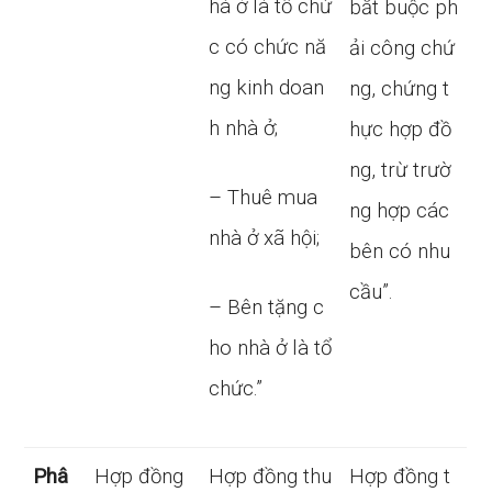
hà ở là tổ chứ
bắt buộc ph
c có chức nă
ải công chứ
ng kinh doan
ng, chứng t
h nhà ở;
hực hợp đồ
ng, trừ trườ
– Thuê mua
ng hợp các
nhà ở xã hội;
bên có nhu
cầu”.
– Bên tặng c
ho nhà ở là tổ
chức.”
Phâ
Hợp đồng
Hợp đồng thu
Hợp đồng t