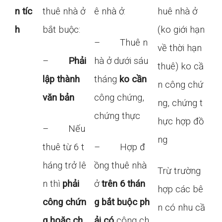
n tíc
thuê nhà ở
ê nhà ở:
huê nhà ở
h
bắt buộc:
(ko giới hạn
– Thuê n
về thời hạn
–
Phải
hà ở dưới sáu
thuê) ko cầ
lập thành
tháng
ko cần
n công chứ
văn bản
công chứng,
ng, chứng t
chứng thực
hực hợp đồ
– Nếu
ng
thuê từ 6 t
– Hợp đ
háng trở lê
ồng thuê nhà
Trừ trường
n thì
phải
ở
trên 6 thán
hợp các bê
công chứn
g
bắt buộc ph
n có nhu cầ
g hoặc ch
ải có
công ch