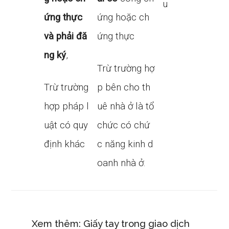
u
ứng thực
ứng hoặc ch
và phải đă
ứng thực
ng ký
,
Trừ trường hợ
Trừ trường
p bên cho th
hợp pháp l
uê nhà ở là tổ
uật có quy
chức có chứ
định khác
c năng kinh d
oanh nhà ở.
Xem thêm:
Giấy tay trong giao dịch