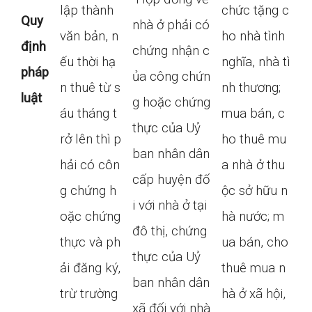
lập thành
chức tặng c
Quy
nhà ở phải có
văn bản, n
ho nhà tình
định
chứng nhận c
ếu thời hạ
nghĩa, nhà tì
pháp
ủa công chứn
n thuê từ s
nh thương;
luật
g hoặc chứng
áu tháng t
mua bán, c
thực của Uỷ
rở lên thì p
ho thuê mu
ban nhân dân
hải có côn
a nhà ở thu
cấp huyện đố
g chứng h
ộc sở hữu n
i với nhà ở tại
oặc chứng
hà nước; m
đô thị, chứng
thực và ph
ua bán, cho
thực của Uỷ
ải đăng ký,
thuê mua n
ban nhân dân
trừ trường
hà ở xã hội,
xã đối với nhà