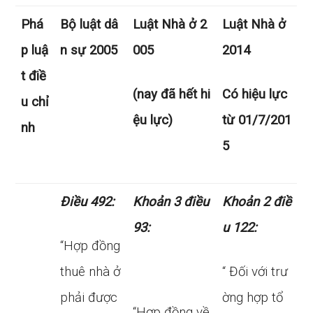
Phá
Bộ luật dâ
Luật Nhà ở 2
Luật Nhà ở
p luậ
n sự 2005
005
2014
t điề
(nay đã hết hi
Có hiệu lực
u chỉ
ệu lực)
từ 01/7/201
nh
5
Ðiều 492:
Khoản 3 điều
Khoản 2 điề
93:
u 122:
“Hợp đồng
thuê nhà ở
“ Đối với trư
phải được
ờng hợp tổ
“Hợp đồng về