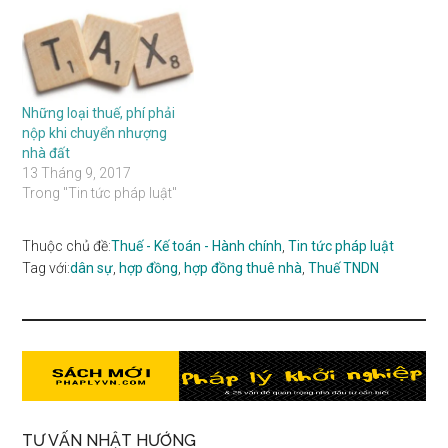
sử dụng đất và tài sản gắn
liền với đất * 2.…
Những loại thuế, phí phải
nộp khi chuyển nhượng
nhà đất
13 Tháng 9, 2017
Trong "Tin tức pháp luật"
Thuộc chủ đề:
Thuế - Kế toán - Hành chính
,
Tin tức pháp luật
Tag với:
dân sự
,
hợp đồng
,
hợp đồng thuê nhà
,
Thuế TNDN
TƯ VẤN NHẬT HƯỚNG