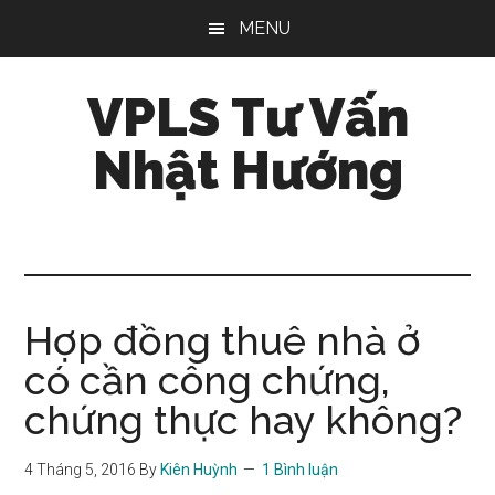
Skip
Bỏ
Bỏ
MENU
to
qua
qua
main
primary
footer
VPLS Tư Vấn
content
sidebar
Nhật Hướng
Hợp đồng thuê nhà ở
có cần công chứng,
chứng thực hay không?
4 Tháng 5, 2016
By
Kiên Huỳnh
1 Bình luận