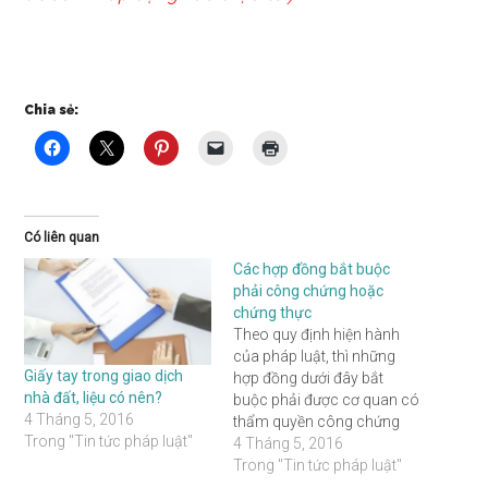
Chia sẻ:
Có liên quan
Các hợp đồng bắt buộc
phải công chứng hoặc
chứng thực
Theo quy định hiện hành
của pháp luật, thì những
Giấy tay trong giao dịch
hợp đồng dưới đây bắt
nhà đất, liệu có nên?
buộc phải được cơ quan có
4 Tháng 5, 2016
thẩm quyền công chứng
Trong "Tin tức pháp luật"
hoặc chứng thực: 1. Hợp
4 Tháng 5, 2016
đồng chuyển nhượng
Trong "Tin tức pháp luật"
quyền sử dụng đất, quyền