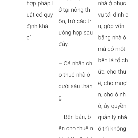
hợp pháp l
nhà ở phục
ở tại nông th
uật có quy
vụ tái định c
ôn, trừ các tr
định khá
ư; góp vốn
ường hợp sau
c”.
bằng nhà ở
đây:
mà có một
bên là tổ ch
– Cá nhân ch
ức; cho thu
o thuê nhà ở
ê, cho mượ
dưới sáu thán
n, cho ở nh
g;
ờ, ủy quyền
– Bên bán, b
quản lý nhà
ên cho thuê n
ở thì không