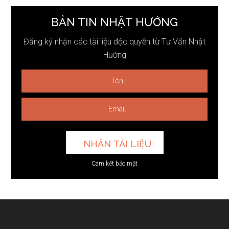
...
BẢN TIN NHẬT HƯỚNG
Đăng ký nhận các tài liệu độc quyền từ Tư Vấn Nhật
Hướng
Cam kết bảo mật